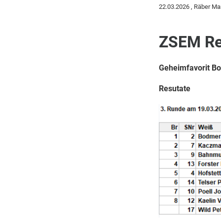
22.03.2026
, Räber Ma
ZSEM Res
Geheimfavorit B
Resutate