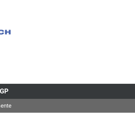
JGP
ente