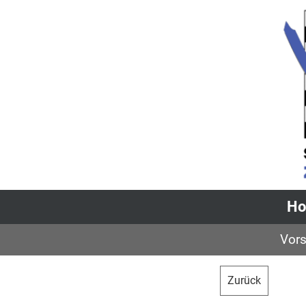
H
Vors
Zurück