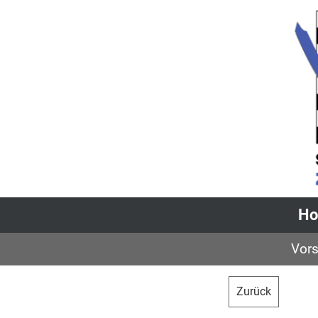
H
Vors
Zurück