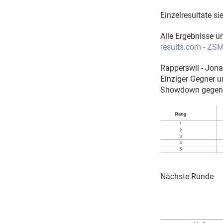
Einzelresultate s
Alle Ergebnisse u
results.com - ZS
Rapperswil - Jon
Einziger Gegner u
Showdown gegen R
Nächste Runde