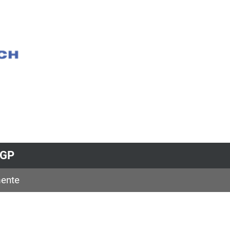
JGP
ente